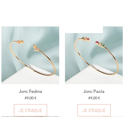
Plusieurs couleurs
Aperçu rapide
Jonc Fedina
Aperçu rapide
Jonc Paola
Prix
Prix
49,00 €
49,00 €
JE CRAQUE
JE CRAQUE
Plusieurs couleurs