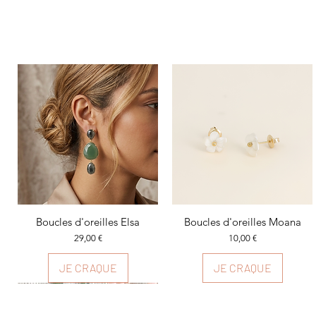
Boucles d'oreilles Elsa
Aperçu rapide
Boucles d'oreilles Moana
Aperçu rapide
Prix
Prix
29,00 €
10,00 €
JE CRAQUE
JE CRAQUE