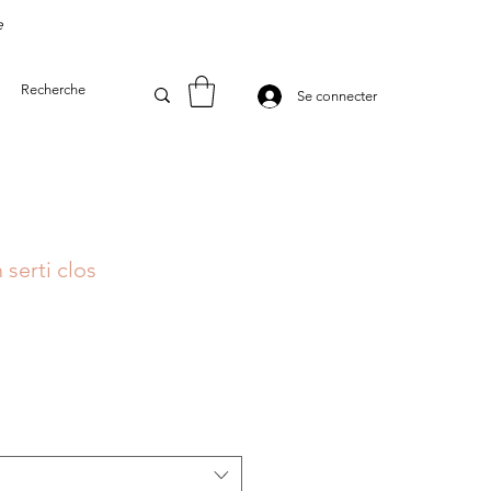
e
Se connecter
serti clos