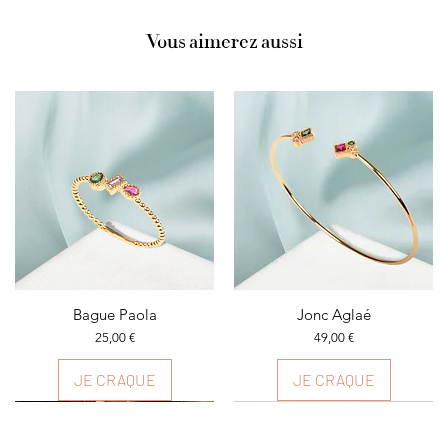
Vous aimerez aussi
Aperçu rapide
Bague Paola
Aperçu rapide
Jonc Aglaé
Prix
Prix
25,00 €
49,00 €
JE CRAQUE
JE CRAQUE
Plusieurs couleurs