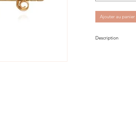
Ajouter au panier
Description
Plaqué or 3 microns 
Zirconium serti clos
2 ou 3mm
Vendue à l'unité
Photos : Justine Sanc