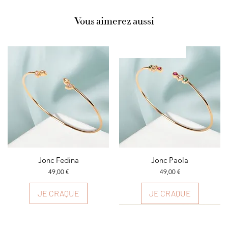
Vous aimerez aussi
Plusieurs couleurs
Aperçu rapide
Jonc Fedina
Aperçu rapide
Jonc Paola
Prix
Prix
49,00 €
49,00 €
JE CRAQUE
JE CRAQUE
Plusieurs couleurs