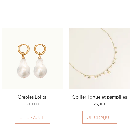
Aperçu rapide
Créoles Lolita
Collier Tortue et pampilles
Aperçu rapide
Prix
Prix
120,00 €
25,00 €
JE CRAQUE
JE CRAQUE