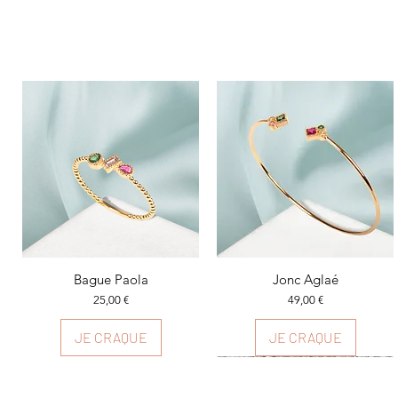
Aperçu rapide
Bague Paola
Aperçu rapide
Jonc Aglaé
Prix
Prix
25,00 €
49,00 €
JE CRAQUE
JE CRAQUE
Plusieurs couleurs