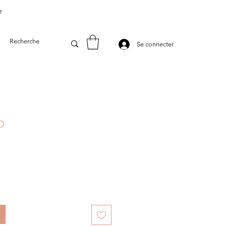
e
Se connecter
 O