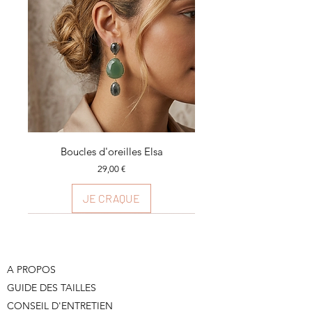
Boucles d'oreilles Elsa
Prix
29,00 €
JE CRAQUE
Plusieurs couleurs
Plusieurs couleurs
Plusieurs couleurs
A PROPOS
GUIDE DES TAILLES
CONSEIL D'ENTRETIEN