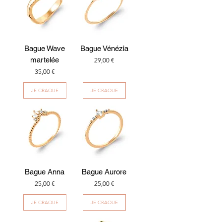
Bague Wave
Bague Vénézia
martelée
Prix
29,00 €
Prix
35,00 €
JE CRAQUE
JE CRAQUE
Bague Anna
Bague Aurore
Prix
Prix
25,00 €
25,00 €
JE CRAQUE
JE CRAQUE