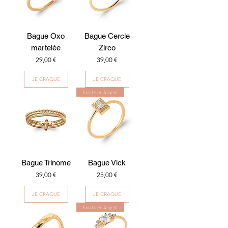
Bague Oxo
Bague Cercle
martelée
Zirco
Prix
Prix
29,00 €
39,00 €
JE CRAQUE
JE CRAQUE
Existe en Argent
Bague Trinome
Bague Vick
Prix
Prix
39,00 €
25,00 €
JE CRAQUE
JE CRAQUE
Existe en Argent