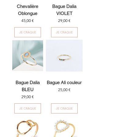
Chevalière
Bague Dalia
Oblongue
VIOLET
Prix
Prix
45,00 €
29,00 €
JE CRAQUE
JE CRAQUE
Bague Dalia
Bague Ali couleur
BLEU
Prix
25,00 €
Prix
29,00 €
JE CRAQUE
JE CRAQUE