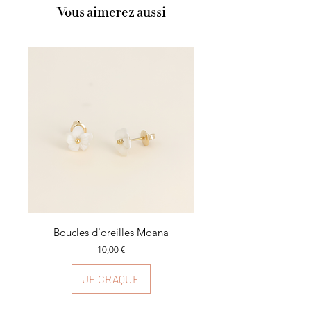
Vous aimerez aussi
Boucles d'oreilles Moana
Prix
10,00 €
JE CRAQUE
Plusieurs couleurs
Plusieurs couleurs
Plusieurs couleurs