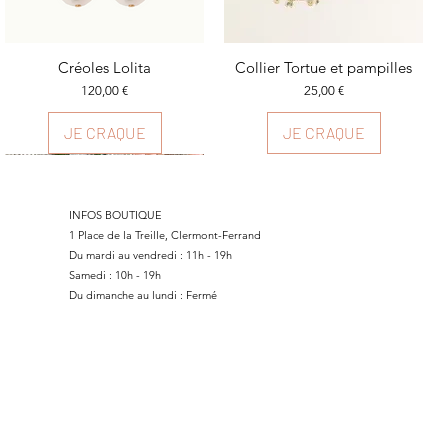
Aperçu rapide
Créoles Lolita
Collier Tortue et pampilles
Aperçu rapide
Prix
Prix
120,00 €
25,00 €
JE CRAQUE
JE CRAQUE
INFOS BOUTIQUE
1 Place de la Treille, Clermont-Ferrand
Du mardi au vendredi : 11h - 19h
Samedi : 10h - 19h
Du dimanche au lundi : Fermé
Aperçu rapide
Collier Ziana
Contours d'oreilles Aline
Aperçu rapide
Prix
Prix original
Prix promotionnel
35,00 €
29,00 €
20,30 €
JE CRAQUE
JE CRAQUE