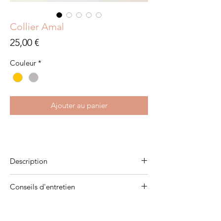
Collier Amal
Prix
25,00 €
Couleur
*
Ajouter au panier
Description
Acier inoxydable
Conseils d'entretien
Pour qu'ils vous accompagnent pendant de
longues années, évitez de les mettre en