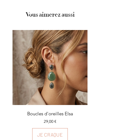
Longueur chaîne : 40cm + 7cm de rallonge
Vous aimerez aussi
Boucles d'oreilles Elsa
Prix
29,00 €
JE CRAQUE