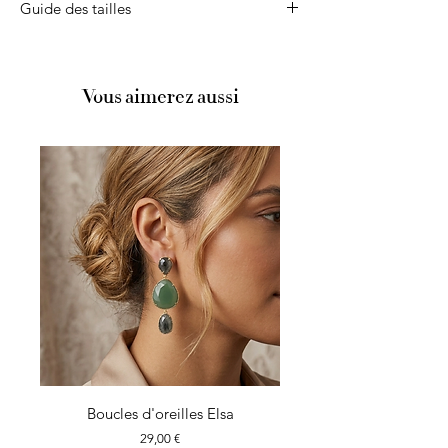
Guide des tailles
Argent 925
Zirconium
Pour vous ou pour offrir ?
Dans notre
guide
vous retrouvez nos
différentes méthodes pour connaître la taille
Vous aimerez aussi
de vos bagues.
Boucles d'oreilles Elsa
Prix
29,00 €