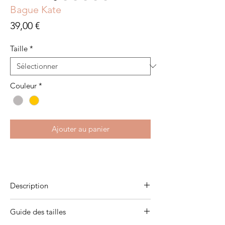
Bague Kate
Prix
39,00 €
Taille
*
Couleur
*
Ajouter au panier
Description
Plaqué or 3 microns
Guide des tailles
Argent 925