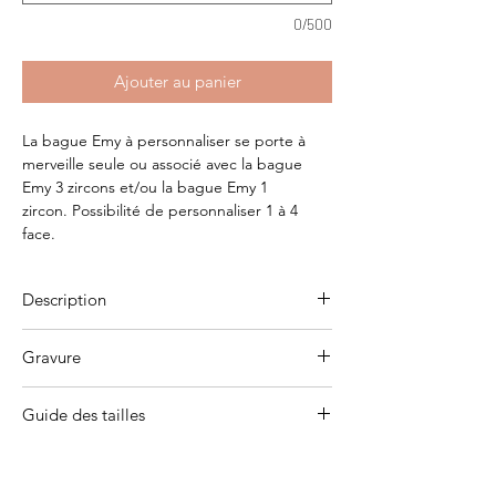
0/500
Ajouter au panier
La bague Emy à personnaliser se porte à
merveille seule ou associé avec la bague
Emy 3 zircons et/ou la bague Emy 1
zircon. Possibilité de personnaliser 1 à 4
face.
Description
Plaqué or 3 microns
Gravure
Dimension : 11mm x 3mm (sur quatre faces)
Photos bijoux portées:
Eloïse Celle
Les bijoux gravés ne sont ni repris ni
Guide des tailles
échangés.
Pour vous ou pour offrir ?
Veuillez indiquer lors de votre commande, le
Dans notre
guide
vous retrouvez nos
type de gravure souhaité.Vous pouvez nous