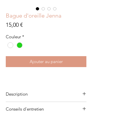
Bague d'oreille Jenna
Prix
15,00 €
Couleur
*
Ajouter au panier
Description
Plaqué or 3 microns
Conseils d'entretien
Zirconiums
Pour qu'ils vous accompagnent pendant de
longues années, évitez de les mettre en