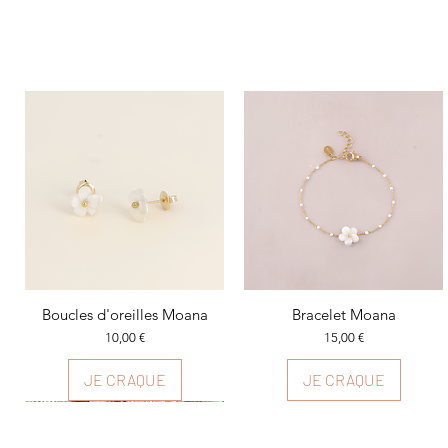
Boucles d'oreilles Moana
Aperçu rapide
Bracelet Moana
Aperçu rapide
Prix
Prix
10,00 €
15,00 €
JE CRAQUE
JE CRAQUE