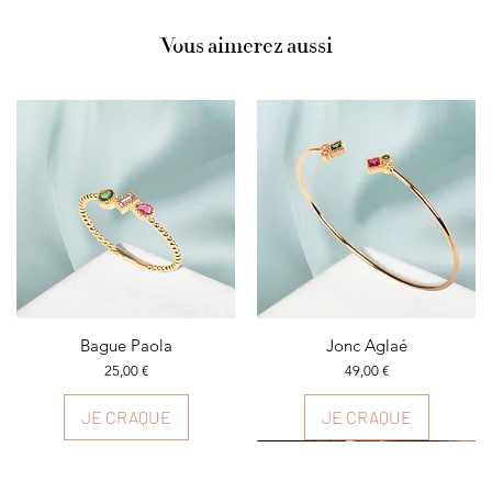
Vous aimerez aussi
Aperçu rapide
Bague Paola
Aperçu rapide
Jonc Aglaé
Prix
Prix
25,00 €
49,00 €
JE CRAQUE
JE CRAQUE
Plusieurs couleurs