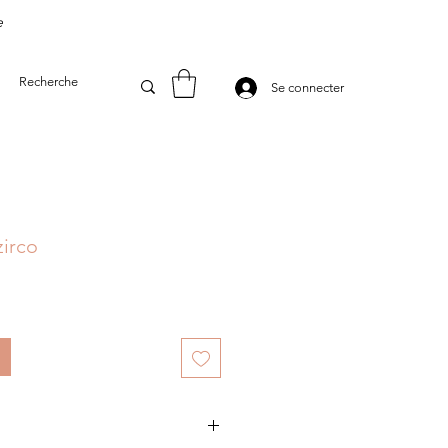
e
Se connecter
irco