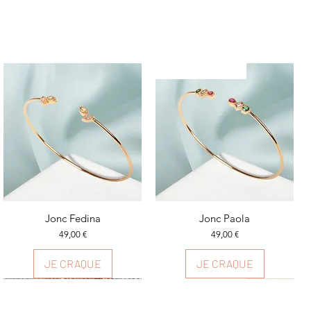
Plusieurs couleurs
Aperçu rapide
Jonc Fedina
Aperçu rapide
Jonc Paola
Prix
Prix
49,00 €
49,00 €
JE CRAQUE
JE CRAQUE
Plusieurs couleurs