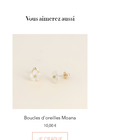
Acier inoxydable
Vous aimerez aussi
Boucles d'oreilles Moana
Prix
10,00 €
JE CRAQUE