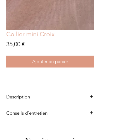
Collier mini Croix
Prix
35,00 €
Ajouter au panier
Description
Plaqué or 3 microns
Conseils d'entretien
Pour qu'ils vous accompagnent pendant de
longues années, évitez de les mettre en
contact de produits chimiques,