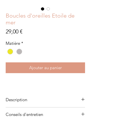
Boucles d'oreilles Etoile de
mer
Prix
29,00 €
Matière
*
Ajouter au panier
Description
Plaqué or 3 microns
Conseils d'entretien
Argent 925 rhodié
Pour qu'ils vous accompagnent pendant de