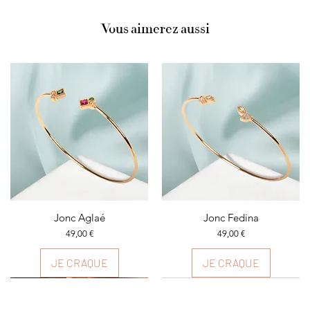
Vous aimerez aussi
Aperçu rapide
Jonc Aglaé
Aperçu rapide
Jonc Fedina
Prix
Prix
49,00 €
49,00 €
JE CRAQUE
JE CRAQUE
Plusieurs couleurs