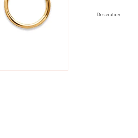
Description
Plaqué or 3 microns 
Argent 925 rhodié