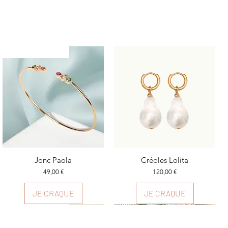
Plusieurs couleurs
Aperçu rapide
Jonc Paola
Aperçu rapide
Créoles Lolita
Prix
Prix
49,00 €
120,00 €
JE CRAQUE
JE CRAQUE
Plusieurs couleurs