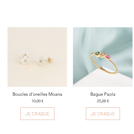
Boucles d'oreilles Moana
Aperçu rapide
Aperçu rapide
Bague Paola
Prix
Prix
10,00 €
25,00 €
JE CRAQUE
JE CRAQUE