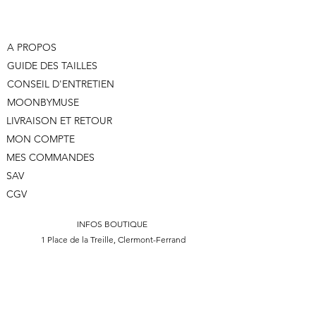
A PROPOS
GUIDE DES TAILLES
CONSEIL D'ENTRETIEN
MOONBYMUSE
LIVRAISON ET RETOUR
MON COMPTE
MES COMMANDES
SAV
CGV
INFOS BOUTIQUE
1 Place de la Treille, Clermont-Ferrand
Du mardi au vendredi : 11h - 19h
Samedi : 10h - 19h
Du dimanche au lundi : Fermé