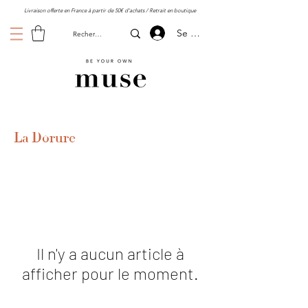
Livraison offerte en France à partir de 50€ d'achats / Retrait en boutique
Se connecter
La Dorure
Il n'y a aucun article à
afficher pour le moment.