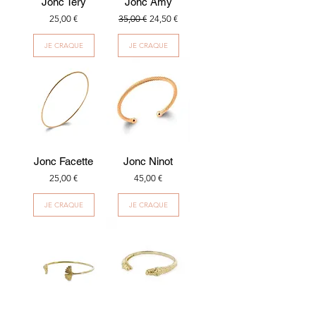
Jonc Tery
Jonc Amy
Prix
Prix original
Prix promotionnel
25,00 €
35,00 €
24,50 €
JE CRAQUE
JE CRAQUE
Jonc Facette
Jonc Ninot
Prix
Prix
25,00 €
45,00 €
JE CRAQUE
JE CRAQUE