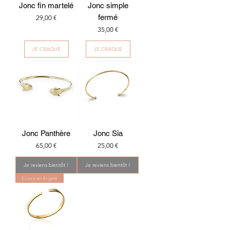
Jonc fin martelé
Jonc simple
fermé
Prix
29,00 €
Prix
35,00 €
JE CRAQUE
JE CRAQUE
Jonc Panthère
Jonc Sia
Prix
Prix
65,00 €
25,00 €
Je reviens bientôt !
Je reviens bientôt !
Existe en Argent