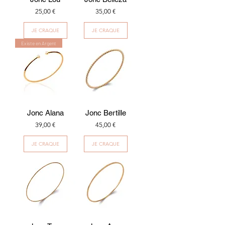
Prix
Prix
25,00 €
35,00 €
JE CRAQUE
JE CRAQUE
Existe en Argent
Jonc Alana
Jonc Bertille
Prix
Prix
39,00 €
45,00 €
JE CRAQUE
JE CRAQUE