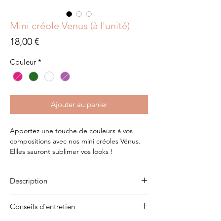
Mini créole Venus (à l'unité)
Prix
18,00 €
Couleur
*
Ajouter au panier
Apportez une touche de couleurs à vos
compositions avec nos mini créoles Vénus.
Ellles sauront sublimer vos looks !
Description
Vendue à l'unité
Conseils d'entretien
Plaqué or 3 microns
Zirconiums