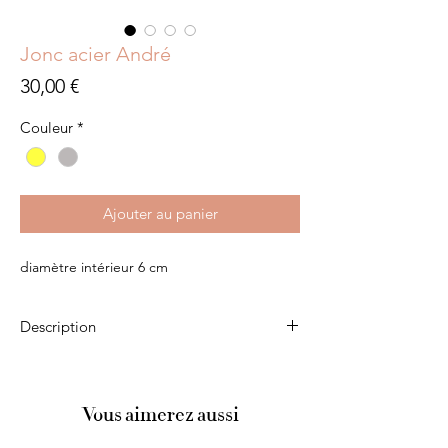
Jonc acier André
Prix
30,00 €
Couleur
*
Ajouter au panier
diamètre intérieur 6 cm
Description
Acier inoxydable doré ou argenté
Vous aimerez aussi