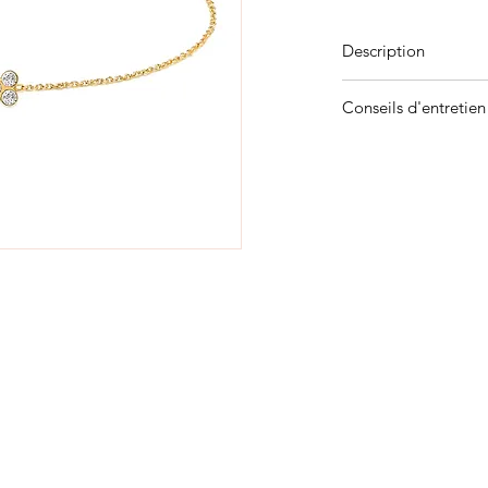
Description
Plaqué or 3 microns
Conseils d'entretien
Pour qu'ils vous ac
années, évitez de le
chimiques, cosmétiq
Ne les portez pas pe
pendant votre séance
leur petit pochon en
Pour nettoyer un bijo
permettra de raviver 