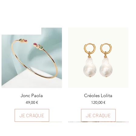
Plusieurs couleurs
Aperçu rapide
Jonc Paola
Aperçu rapide
Créoles Lolita
Prix
Prix
49,00 €
120,00 €
JE CRAQUE
JE CRAQUE
Plusieurs couleurs