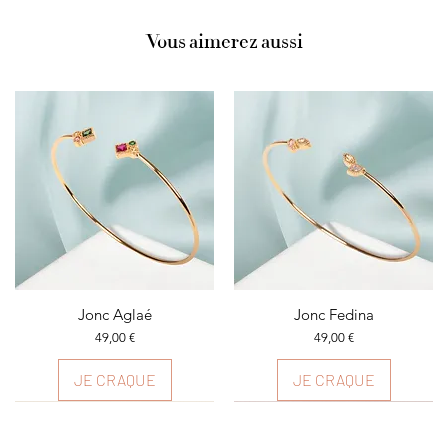
Vous aimerez aussi
Aperçu rapide
Jonc Aglaé
Aperçu rapide
Jonc Fedina
Prix
Prix
49,00 €
49,00 €
JE CRAQUE
JE CRAQUE
Plusieurs couleurs